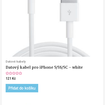
Datové kabely
Datový kabel pro iPhone 5/5S/5C – white
Hodnocení
121
Kč
0
z
5
Přidat do košíku