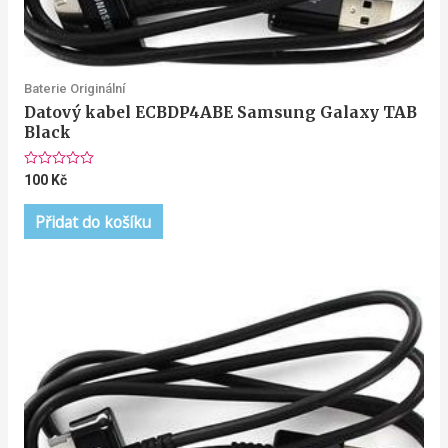
Baterie Originální
Datový kabel ECBDP4ABE Samsung Galaxy TAB
Black
Hodnocení
100
Kč
0
z
5
Přidat do košíku