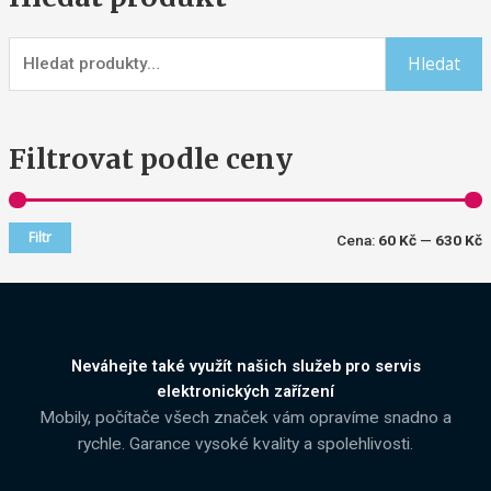
Hledat
Filtrovat podle ceny
Filtr
Cena:
60 Kč
—
630 Kč
Neváhejte také využít našich služeb pro servis
elektronických zařízení
Mobily, počítače všech značek vám opravíme snadno a
rychle. Garance vysoké kvality a spolehlivosti.