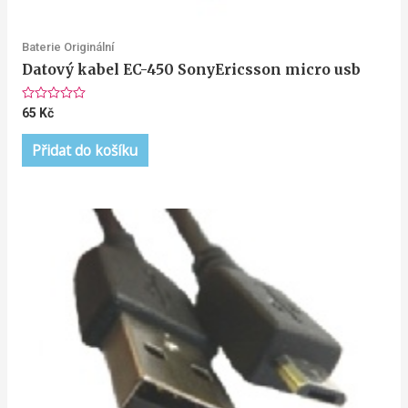
Baterie Originální
Datový kabel EC-450 SonyEricsson micro usb
Hodnocení
65
Kč
0
z
5
Přidat do košíku