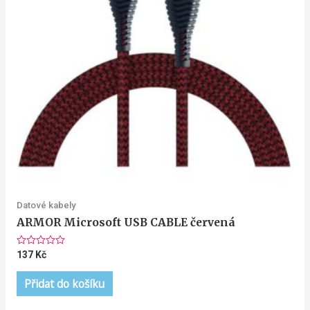
Datové kabely
ARMOR Microsoft USB CABLE červená
Hodnocení
137
Kč
0
z
5
Přidat do košíku