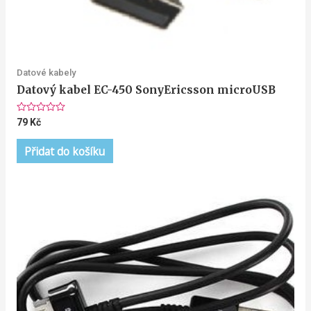
Datové kabely
Datový kabel EC-450 SonyEricsson microUSB
Hodnocení
79
Kč
0
z
5
Přidat do košíku