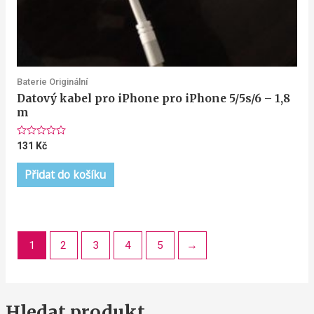
Baterie Originální
Datový kabel pro iPhone pro iPhone 5/5s/6 – 1,8
m
Hodnocení
131
Kč
0
z
5
Přidat do košíku
1
2
3
4
5
→
Hledat produkt