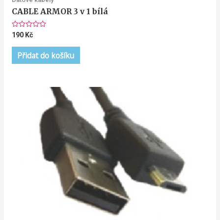
CABLE ARMOR 3 v 1 bílá
Hodnocení
190
Kč
0
z
5
Přidat do košíku