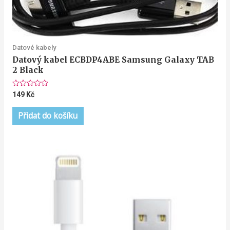
Datové kabely
Datový kabel ECBDP4ABE Samsung Galaxy TAB
2 Black
Hodnocení
149
Kč
0
z
5
Přidat do košíku