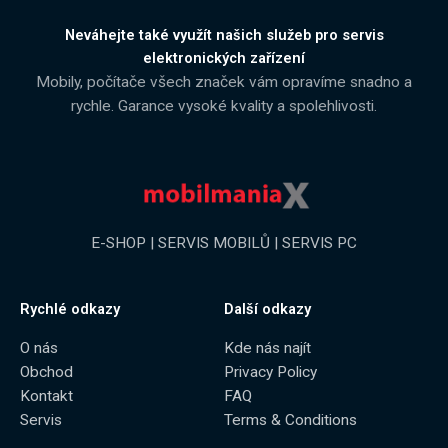
Neváhejte také využít našich služeb pro servis
elektronických zařízení
Mobily, počítače všech značek vám opravíme snadno a
rychle. Garance vysoké kvality a spolehlivosti.
E-SHOP | SERVIS MOBILŮ | SERVIS PC
Rychlé odkazy
Další odkazy
O nás
Kde nás najít
Obchod
Privacy Policy
Kontakt
FAQ
Servis
Terms & Conditions