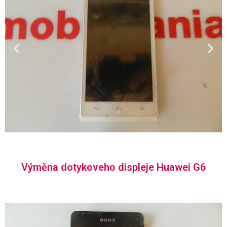
Výměna dotykoveho displeje Huawei G6