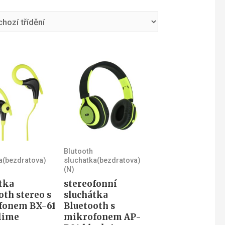
Blutooth
a(bezdratova)
sluchatka(bezdratova)
(N)
tka
stereofonní
oth stereo s
sluchátka
fonem BX-61
Bluetooth s
lime
mikrofonem AP-