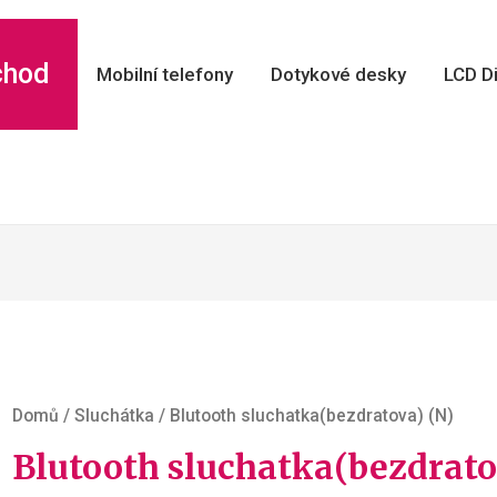
chod
Mobilní telefony
Dotykové desky
LCD Di
Domů
/
Sluchátka
/ Blutooth sluchatka(bezdratova) (N)
Blutooth sluchatka(bezdrato