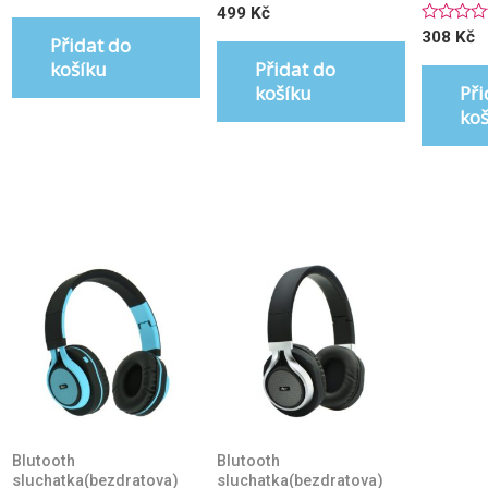
0
Hodnocení
499
Kč
z
0
5
Hodnoce
308
Kč
z
Přidat do
0
5
z
košíku
Přidat do
5
košíku
Při
ko
Blutooth
Blutooth
sluchatka(bezdratova)
sluchatka(bezdratova)