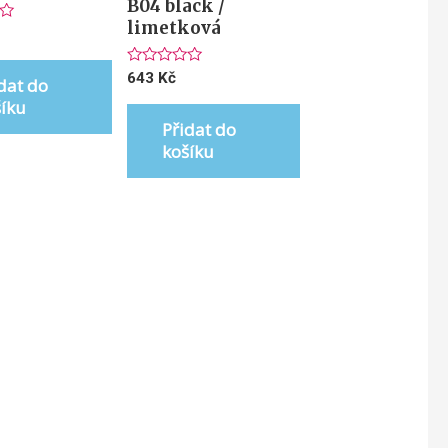
B04 black /
limetková
ní
Hodnocení
643
Kč
dat do
0
z
šíku
5
Přidat do
košíku