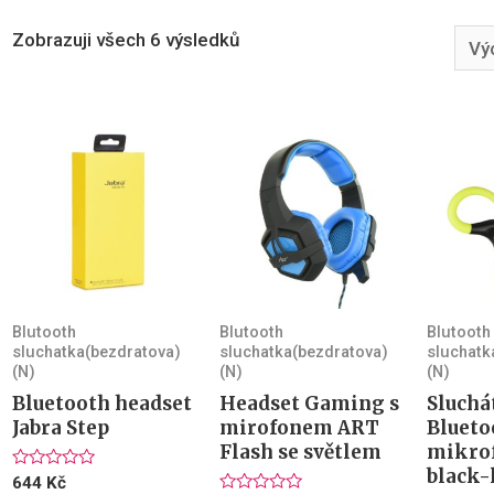
Zobrazuji všech 6 výsledků
Blutooth
Blutooth
Blutooth
sluchatka(bezdratova)
sluchatka(bezdratova)
sluchatk
(N)
(N)
(N)
Bluetooth headset
Headset Gaming s
Sluchá
Jabra Step
mirofonem ART
Blueto
Flash se světlem
mikro
black-
Hodnocení
644
Kč