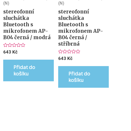
(N)
(N)
stereofonní
stereofonní
sluchátka
sluchátka
Bluetooth s
Bluetooth s
mikrofonem AP-
mikrofonem AP-
B04 černá / modrá
B04 černá /
stříbrná
Hodnocení
643
Kč
0
Hodnocení
643
Kč
z
0
5
z
Přidat do
5
košíku
Přidat do
košíku