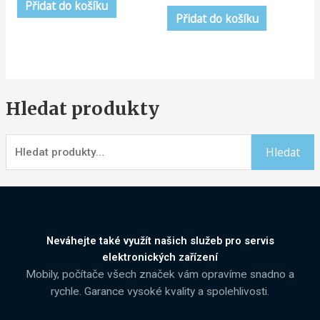
5
Přidat do košíku
z
5
Přidat do košíku
Hledat produkty
Hledat
Neváhejte také využít našich služeb pro servis
elektronických zařízení
Mobily, počítače všech značek vám opravíme snadno a
rychle. Garance vysoké kvality a spolehlivosti.