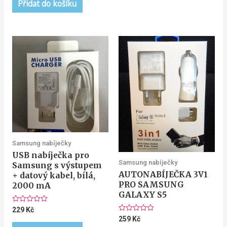
5
Přidat do košíku
Samsung nabíječky
USB nabíječka pro
Samsung nabíječky
Samsung s výstupem
AUTONABÍJEČKA 3V1
+ datový kabel, bílá,
PRO SAMSUNG
2000 mA
GALAXY S5
Hodnocení
229
Kč
0
Hodnocení
259
Kč
z
0