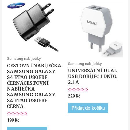
Samsung nabíječky
Samsung nabíječky
CESTOVNÍ NABÍJEČKA
UNIVERZÁLNÍ DUAL
SAMSUNG GALAXY
USB DOBÍJEČ LDNIO,
S4 ETAO U80EBE
2.1 A
ČERNÁCESTOVNÍ
NABÍJEČKA
SAMSUNG GALAXY
Hodnocení
229
Kč
0
S4 ETAO U80EBE
z
ČERNÁ
5
Přidat do košíku
Hodnocení
199
Kč
0
z