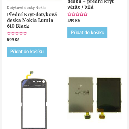
deska + přední kryt
white / bílá
Dotykové desky Nokia
Přední Kryt-dotyková
deska Nokia Lumia
Hodnocení
499
Kč
0
610 Black
z
5
Přidat do košíku
Hodnocení
599
Kč
0
z
5
Přidat do košíku