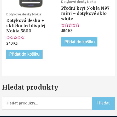
Dotykové desky Nokia
Přední kryt Nokia N97
mini – dotykové sklo
Dotykové desky Nokia
white
Dotyková deska +
sklíčko lcd displej
Nokia 5800
Hodnocení
450
Kč
0
z
5
Přidat do košíku
Hodnocení
240
Kč
0
z
5
Přidat do košíku
Hledat produkty
Hledat