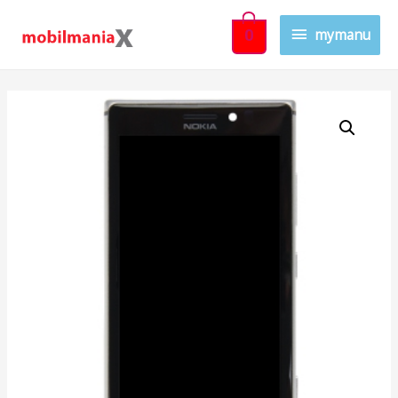
mymanu
0