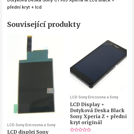
Dotyková Deska Sony C1905 Xperia M Lcd Black +
přední kryt + lcd
Související produkty
LCD Sony Ericssona a Sony
LCD Display +
Dotyková Deska Black
Sony Xperia Z + předni
kryt originál
LCD Sony Ericssona a Sony
LCD displej Sony