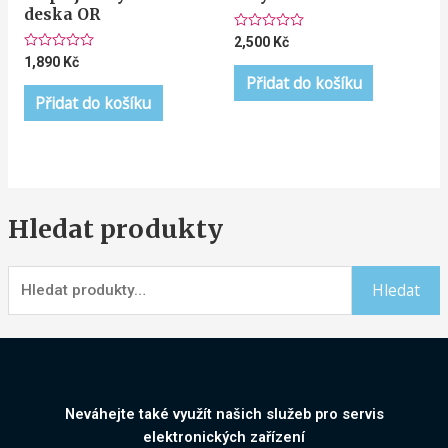
deska OR
Hodnocení
2,500
Kč
0
Hodnocení
1,890
Kč
z
0
5
Přidat do košíku
z
5
Přidat do košíku
Hledat produkty
Hledat
Neváhejte také využít našich služeb pro servis
elektronických zařízení