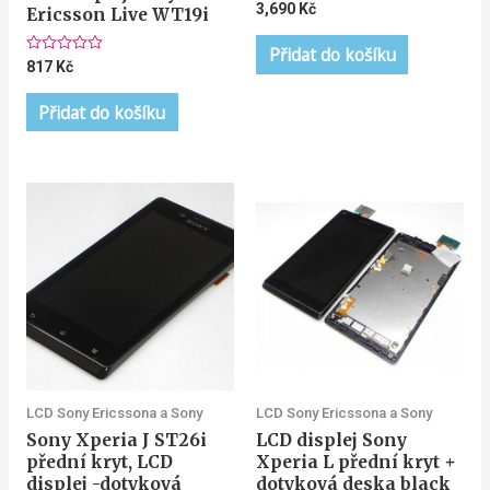
Hodnocení
3,690
Kč
Ericsson Live WT19i
0
z
5
Přidat do košíku
Hodnocení
817
Kč
0
z
5
Přidat do košíku
LCD Sony Ericssona a Sony
LCD Sony Ericssona a Sony
Sony Xperia J ST26i
LCD displej Sony
přední kryt, LCD
Xperia L přední kryt +
displej -dotyková
dotyková deska black