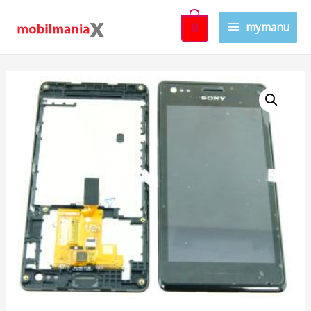
mymanu
0