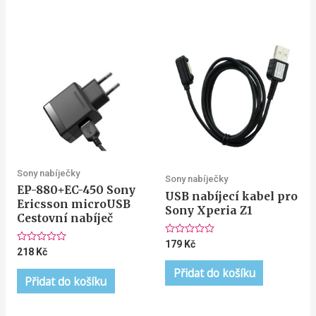
Sony nabíječky
Sony nabíječky
EP-880+EC-450 Sony
USB nabíjecí kabel pro
Ericsson microUSB
Sony Xperia Z1
Cestovní nabíječ
Hodnocení
179
Kč
Hodnocení
218
Kč
0
0
z
z
5
Přidat do košíku
5
Přidat do košíku