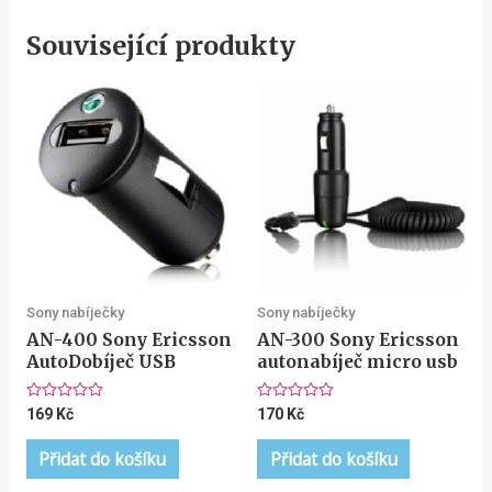
Související produkty
Sony nabíječky
Sony nabíječky
AN-400 Sony Ericsson
AN-300 Sony Ericsson
AutoDobíječ USB
autonabíječ micro usb
Hodnocení
Hodnocení
169
Kč
170
Kč
0
0
z
z
5
5
Přidat do košíku
Přidat do košíku