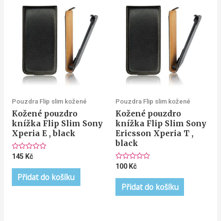
Pouzdra Flip slim kožené
Pouzdra Flip slim kožené
Kožené pouzdro
Kožené pouzdro
knížka Flip Slim Sony
knížka Flip Slim Sony
Xperia E , black
Ericsson Xperia T ,
black
Hodnocení
145
Kč
0
Hodnocení
100
Kč
z
0
5
Přidat do košíku
z
5
Přidat do košíku