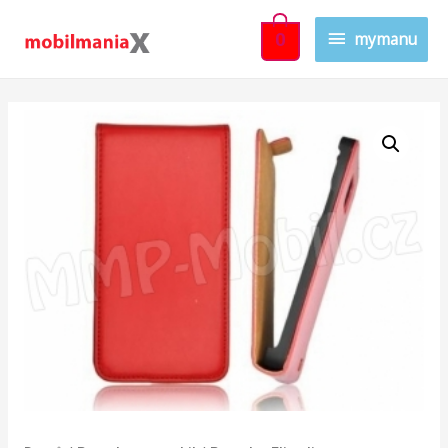
mymanu
0