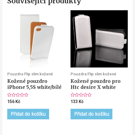
Související produkty
Pouzdra Flip slim kožené
Pouzdra Flip slim kožené
Kožené pouzdro
Kožené pouzdro pro
iPhone 5,5S white/bílé
Htc desire X white
Hodnocení
Hodnocení
156
Kč
133
Kč
0
0
z
z
5
5
Přidat do košíku
Přidat do košíku