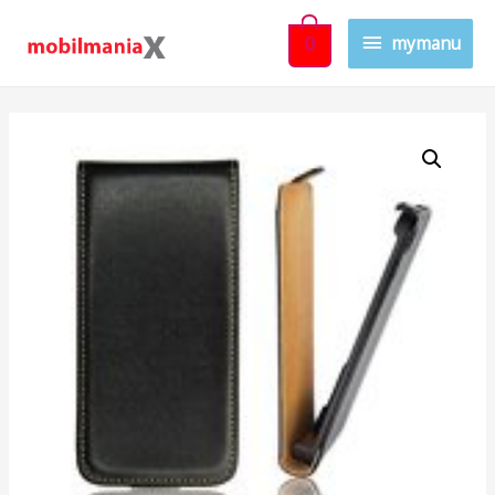
mymanu
0
Sold Out!