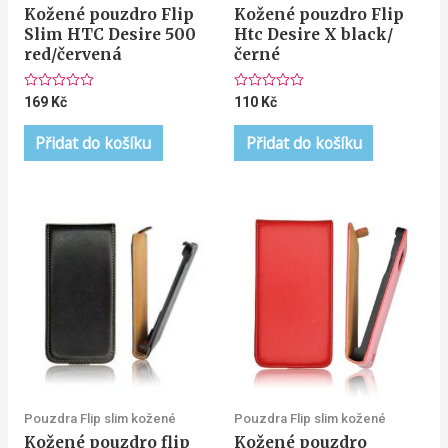
Kožené pouzdro Flip
Kožené pouzdro Flip
Slim HTC Desire 500
Htc Desire X black/
red/červená
černé
Hodnocení
Hodnocení
169
Kč
110
Kč
0
0
z
z
5
5
Přidat do košíku
Přidat do košíku
Pouzdra Flip slim kožené
Pouzdra Flip slim kožené
Kožené pouzdro flip
Kožené pouzdro