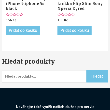
iPhone 5,iphone 5s
knížka Flip Slim Sony
black
Xperia E , red
Hodnocení
Hodnocení
156
Kč
100
Kč
0
0
z
z
5
5
Přidat do košíku
Přidat do košíku
Hledat produkty
Hledat
Neváhejte také využít našich služeb pro servis