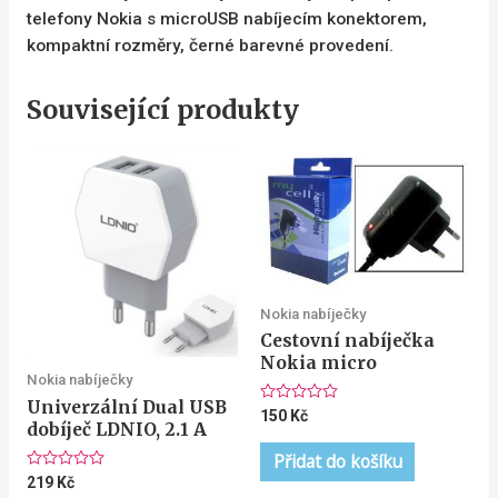
telefony Nokia s microUSB nabíjecím konektorem,
kompaktní rozměry, černé barevné provedení.
Související produkty
Nokia nabíječky
Cestovní nabíječka
Nokia micro
Nokia nabíječky
Univerzální Dual USB
Hodnocení
150
Kč
dobíječ LDNIO, 2.1 A
0
z
5
Přidat do košíku
Hodnocení
219
Kč
0