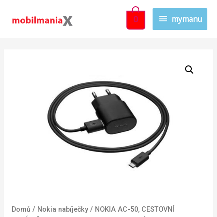
mymanu
0
Sold Out!
Domů
/
Nokia nabíječky
/ NOKIA AC-50, CESTOVNÍ