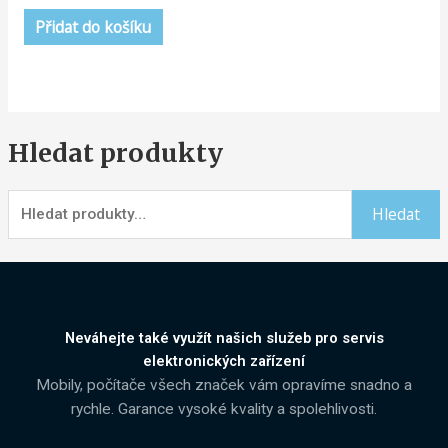
z
5
Přidat do košíku
Hledat produkty
Hledat
Neváhejte také využít našich služeb pro servis
elektronických zařízení
Mobily, počítače všech značek vám opravíme snadno a
rychle. Garance vysoké kvality a spolehlivosti.