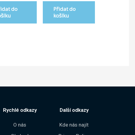
z
5
řidat do
Přidat do
ošíku
košíku
Rychlé odkazy
Další odkazy
O nás
Kde nás najít