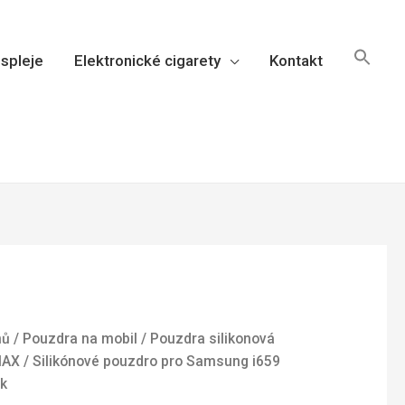
spleje
Elektronické cigarety
Kontakt
mů
/
Pouzdra na mobil
/
Pouzdra silikonová
MAX
/ Silikónové pouzdro pro Samsung i659
ck