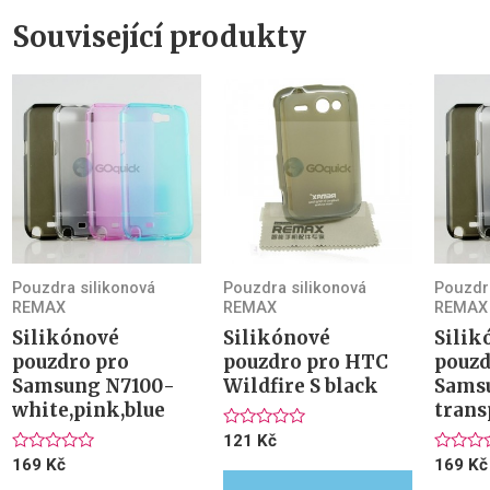
Související produkty
Pouzdra silikonová
Pouzdra silikonová
Pouzdra
REMAX
REMAX
REMAX
Silikónové
Silikónové
Silik
pouzdro pro
pouzdro pro HTC
pouz
Samsung N7100-
Wildfire S black
Samsu
white,pink,blue
trans
Hodnocení
121
Kč
0
Hodnocení
Hodnoc
169
Kč
169
Kč
z
0
0
5