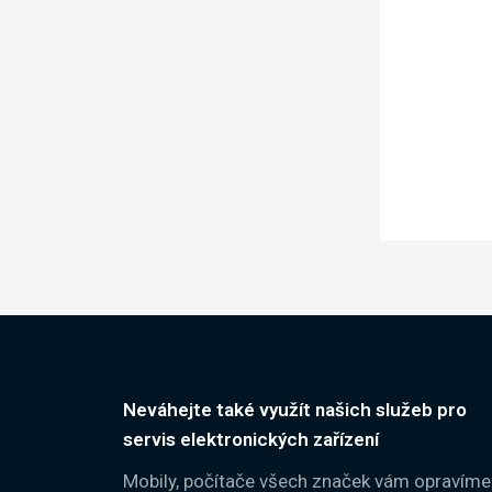
Neváhejte také využít našich služeb pro
servis elektronických zařízení
Mobily, počítače všech značek vám opravíme