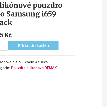
ilikónové pouzdro
ro Samsung i659
lack
45
Kč
Přidat do košíku
logové číslo:
62be854e8ec5
gorie:
Pouzdra silikonová REMAX