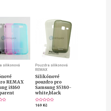
 silikonová
Pouzdra silikonová
REMAX
ónové
Silikónové
dro REMAX
pouzdro pro
ng i8160
Samsung S5380-
parent
white,black
ení
Hodnocení
169
Kč
0