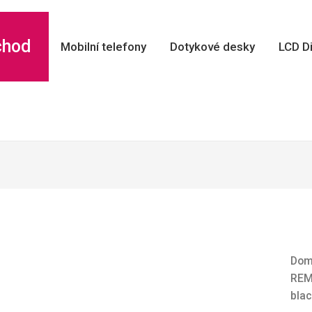
chod
Mobilní telefony
Dotykové desky
LCD Di
Do
RE
bla