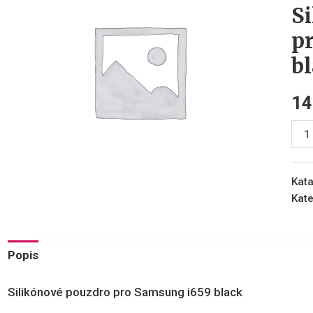
S
p
b
1
Kata
Kate
Popis
Silikónové pouzdro pro Samsung i659 black