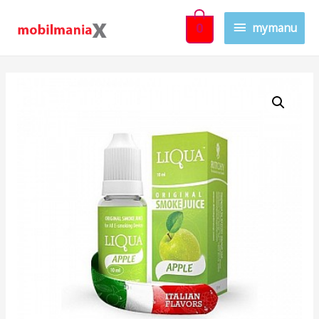
mymanu
0