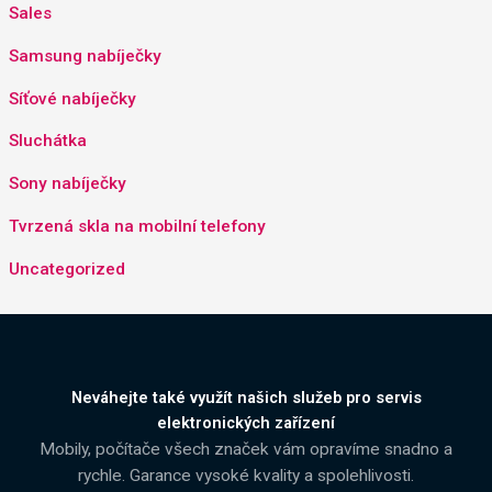
Sales
Samsung nabíječky
Síťové nabíječky
Sluchátka
Sony nabíječky
Tvrzená skla na mobilní telefony
Uncategorized
Neváhejte také využít našich služeb pro servis
elektronických zařízení
Mobily, počítače všech značek vám opravíme snadno a
rychle. Garance vysoké kvality a spolehlivosti.