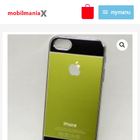
mymanu
0