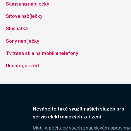
Samsung nabíječky
Síťové nabíječky
Sluchátka
Sony nabíječky
Tvrzená skla na mobilní telefony
Uncategorized
Neváhejte také využít našich služeb pro
servis elektronických zařízení
Mobily, počítače všech značek vám opravíme