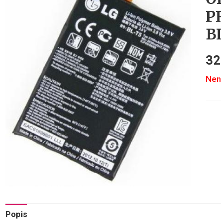
P
B
3
Nen
Popis