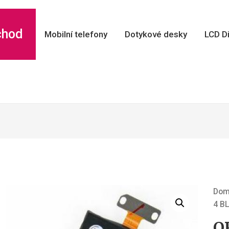
chod
Mobilní telefony
Dotykové desky
LCD Di
Do
4 B
Sold Out!
O